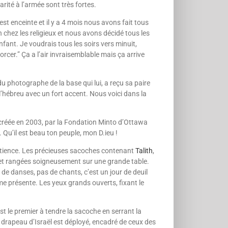
arité à l’armée sont très fortes.
st enceinte et il y a 4 mois nous avons fait tous
ion chez les religieux et nous avons décidé tous les
fant. Je voudrais tous les soirs vers minuit,
cer.” Ça a l’air invraisemblable mais ça arrive
 photographe de la base qui lui, a reçu sa paire
le l’hébreu avec un fort accent. Nous voici dans la
 créée en 2003, par la Fondation Minto d’Ottawa
 Qu’il est beau ton peuple, mon D.ieu !
patience. Les précieuses sacoches contenant
Talith
,
s et rangées soigneusement sur une grande table.
de danses, pas de chants, c’est un jour de deuil
me présente. Les yeux grands ouverts, fixant le
st le premier à tendre la sacoche en serrant la
e drapeau d’Israël est déployé, encadré de ceux des