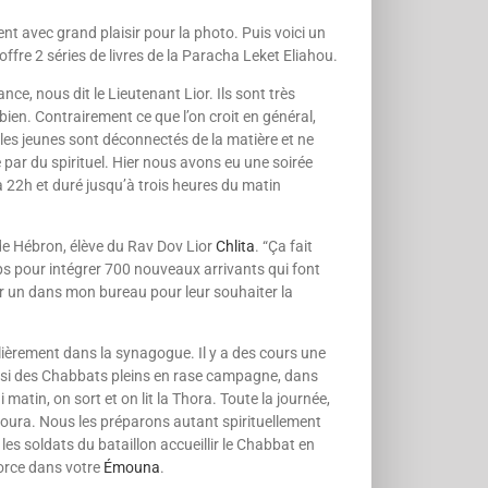
nt avec grand plaisir pour la photo. Puis voici un
ffre 2 séries de livres de la Paracha Leket Eliahou.
ce, nous dit le Lieu­tenant Lior. Ils sont très
bien. Contrairement ce que l’on croit en géné­ral,
, les jeunes sont déconnectés de la matière et ne
ar du spirituel. Hier nous avons eu une soirée
 22h et duré jusqu’à trois heures du matin
s de Hébron, élève du Rav Dov Lior
Chlita
. “Ça fait
emps pour intégrer 700 nouveaux arrivants qui font
 par un dans mon bureau pour leur souhaiter la
lièrement dans la synago­gue. Il y a des cours une
ssi des Chabbats pleins en rase campagne, dans
matin, on sort et on lit la Thora. Toute la journée,
voura. Nous les préparons autant spirituellement
les soldats du bataillon accueillir le Chabbat en
orce dans votre
Émouna
.