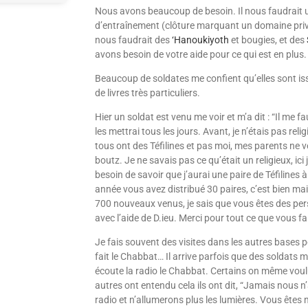
Nous avons beaucoup de besoin. Il nous faudrait
d’entraînement (clôture mar­quant un domaine privé 
nous faudrait des
‘Hanoukiyoth
et bougies, et des
avons besoin de votre aide pour ce qui est en plus.
Beaucoup de soldates me confient qu’elles sont iss
de livres très particuliers.
Hier un soldat est venu me voir et m’a dit : “Il me f
les mettrai tous les jours. Avant, je n’étais pas relig
tous ont des Téfilines et pas moi, mes parents ne v
boutz. Je ne savais pas ce qu’était un religieux, ici j
besoin de savoir que j’aurai une paire de Téfilines 
année vous avez distribué 30 paires, c’est bien mais
700 nouveaux venus, je sais que vous êtes des pers
avec l’aide de D.ieu. Merci pour tout ce que vous f
Je fais souvent des visites dans les autres bases p
fait le Chabbat… Il arrive parfois que des soldat
écoute la radio le Chabbat. Certains on même voul
autres ont entendu cela ils ont dit, “Jamais nous 
radio et n’allumerons plus les lumières. Vous êtes