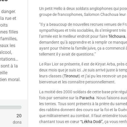
Un petit Hello à deux soldats anglophones qui pose
 danger.
groupe de fran­co­pho­nes, Salomon Chachoua leur o
la rue et
”Il y a beaucoup de nouvelles recrues venues de Fran
oits
sympathiques et très sociables, ils s’intègrent très 
es filles
l’armée est le meilleur endroit pour faire
Téchouva
familles,
demandent qu’à apprendre et à remplir ce manque p
eaux les
ayant pour thème la famille juive, ça a commencé à
alcool,
tellement il y avait de questions.”
ntations…
Le Rav Lior se présente, il est de Kiryat Arba, prè
 sont à la
deux mois que je suis ici. Je suis arrivé juste à t
ille
leurs classes (
Tironout
) et j’ai pu les recevoir un
tien moral.
bienvenue et les connaî­tre personnellement.
La moitié des 2000 soldats de cette base prie régu
fois par semaine sur la
Paracha
. Nous faisons au
les tentes. Tous sont présents à la prière du samedi 
des rabbins donnent des cours sur la foi et la Gué
20
que militairement au combat. Il faut entendre tous 
chantant tous en cœur
“Lékha Dodi”,
ça vous renf
dons