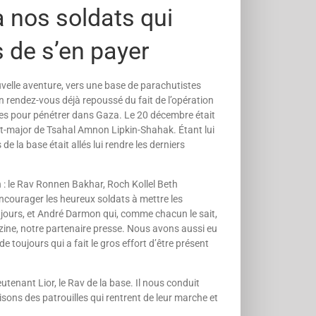
à nos soldats qui
 de s’en payer
uvelle aventure, vers une base de parachutistes
Un rendez-vous déjà repoussé du fait de l’opération
des pour pénétrer dans Gaza. Le 20 décembre était
état-major de Tsahal Amnon Lipkin-Shahak. Étant lui
e la base était allés lui rendre les derniers
 : le Rav Ronnen Bakhar, Roch Kollel Beth
ncourager les heu­reux soldats à mettre les
s jours, et André Darmon qui, comme chacun le sait,
azine, notre partenaire presse. Nous avons aussi eu
de toujours qui a fait le gros effort d’être présent
utenant Lior, le Rav de la base. Il nous conduit
ons des patrouilles qui rentrent de leur marche et