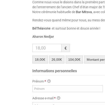
Comme nous vous le disions dans la première partie 
de l’enter­rement de l’ancien Chef d’état-major d
Notre cérémonie habituelle de
Bar-Mitsva
, avec co
Rendez-vous quand même pour nous, au mess des o
BéThéavone
et surtout bonne et douce année !
Aharon Nedjar
€
18,00€
26,00€
104,00€
Montant per
Informations personnelles
Prénom
*
Adresse e-mail
*