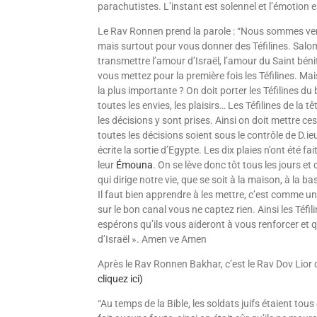
para­chutistes. L’ins­tant est solennel et l’é­mo­tion
Le Rav Ronnen prend la parole : “Nous sommes ve
mais surtout pour vous donner des Téfilines. Salo
transmettre l’amour d’Israël, l’amour du Saint bénit 
vous mettez pour la première fois les Téfilines. Ma
la plus importante ? On doit porter les Téfilines du
toutes les envies, les plaisirs… Les Téfilines de la 
les décisions y sont prises. Ainsi on doit mettre ce
toutes les décisions soient sous le contrôle de D.ieu
écrite la sortie d’Egypte. Les dix plaies n’ont été f
leur
Émouna
. On se lève donc tôt tous les jours et 
qui dirige notre vie, que se soit à la maison, à la 
Il faut bien apprendre à les mettre, c’est comme u
sur le bon canal vous ne captez rien. Ainsi les Téf
espérons qu’ils vous aideront à vous renforcer et q
d’Israël ». Amen ve Amen
Après le Rav Ronnen Bakhar, c’est le Rav Dov Lior 
cliquez ici)
“Au temps de la Bible, les soldats juifs étaient tou