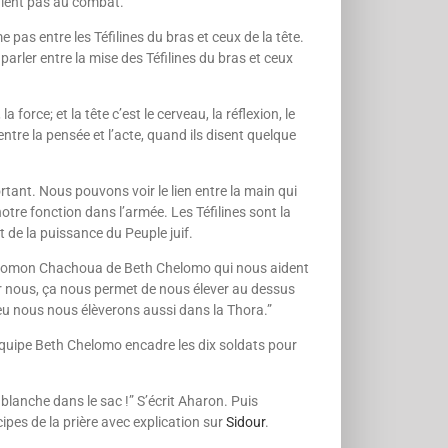
raient pas au combat.
 pas entre les Téfilines du bras et ceux de la tête.
 parler entre la mise des Téfilines du bras et ceux
a force; et la tête c’est le cerveau, la réflexion, le
entre la pensée et l’acte, quand ils disent quel­que
nt. Nous pouvons voir le lien entre la main qui
otre fonction dans l’armée. Les Téfilines sont la
t de la puissance du Peuple juif.
Salomon Chachoua de Beth Chelomo qui nous aident
ur nous, ça nous permet de nous élever au dessus
ieu nous nous élèverons aussi dans la Thora.”
’équipe Beth Chelomo encadre les dix soldats pour
ne blanche dans le sac !” S’écrit Aharon. Puis
ipes de la prière avec explication sur
Sidour
.