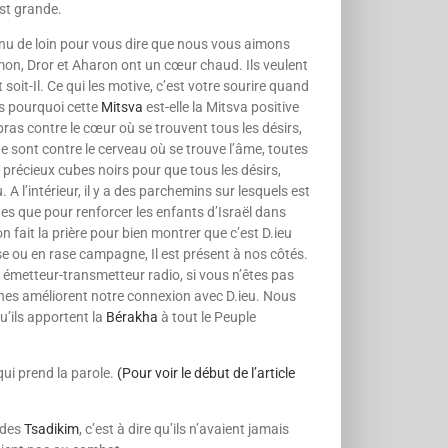
 est grande.
nu de loin pour vous dire que nous vous aimons
mon, Dror et Aharon ont un cœur chaud. Ils veulent
soit-Il. Ce qui les motive, c’est votre sourire quand
is pourquoi cette
Mitsva
est-elle la Mitsva positive
 bras contre le cœur où se trouvent tous les désirs,
tête sont contre le cerveau où se trouve l’âme, toutes
s précieux cubes noirs pour que tous les désirs,
. A l’intérieur, il y a des parchemins sur lesquels est
aites que pour renforcer les enfants d’Israël dans
on fait la prière pour bien montrer que c’est D.ieu
base ou en rase campagne, Il est présent à nos côtés.
n émetteur-transmetteur radio, si vous n’êtes pas
ilines améliorent notre connexion avec D.ieu. Nous
u’ils apportent la
Bérakha
à tout le Peuple
qui prend la parole.
(Pour voir le début de l’article
s des
Tsadikim
, c’est à dire qu’ils n’avaient jamais