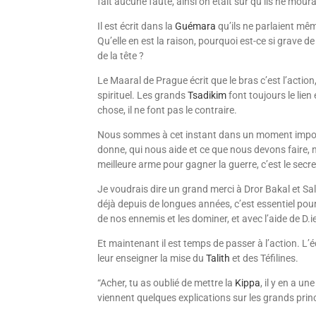
fait aucune faute, ainsi on était sûr qu’ils ne mou
Il est écrit dans la
Guémara
qu’ils ne parlaient même
Qu’elle en est la raison, pourquoi est-ce si grave de
de la tête ?
Le Maaral de Prague écrit que le bras c’est l’action, l
spirituel. Les grands
Tsadikim
font toujours le lien 
chose, il ne font pas le contraire.
Nous sommes à cet instant dans un moment importa
donne, qui nous aide et ce que nous devons faire, n
meilleure arme pour gagner la guerre, c’est le secre
Je voudrais dire un grand merci à Dror Bakal et 
déjà depuis de longues années, c’est essentiel po
de nos ennemis et les dominer, et avec l’aide de D.
Et maintenant il est temps de passer à l’action. L
leur enseigner la mise du
Talith
et des Téfilines.
“Acher, tu as oublié de mettre la
Kippa
, il y en a u
viennent quelques explications sur les grands princ