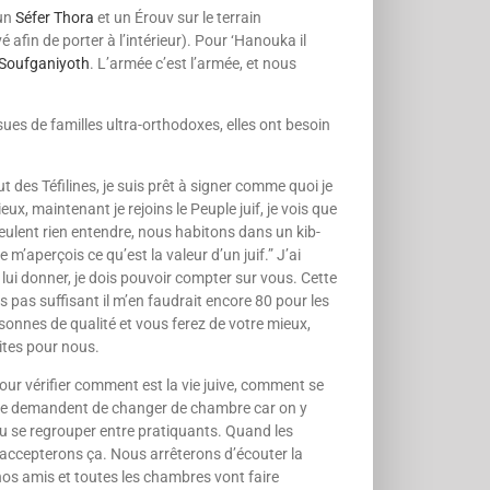
 un
Séfer Thora
et un Érouv sur le terrain
afin de porter à l’intérieur). Pour ‘Hanouka il
Souf­ganiyoth
. L’armée c’est l’armée, et nous
ues de familles ultra-orthodoxes, elles ont besoin
aut des Téfilines, je suis prêt à signer comme quoi je
ieux, maintenant je rejoins le Peuple juif, je vois que
eulent rien entendre, nous habitons dans un kib­­­
e m’aperçois ce qu’est la valeur d’un juif.” J’ai
à lui donner, je dois pouvoir compter sur vous. Cette
 pas suffisant il m’en fau­drait encore 80 pour les
onnes de qua­lité et vous ferez de votre mieux,
aites pour nous.
our vérifier comment est la vie juive, comment se
s me demandent de changer de chambre car on y
u se regrouper entre pratiquants. Quand les
n’accepterons ça. Nous arrêterons d’écouter la
 nos amis et toutes les chambres vont faire