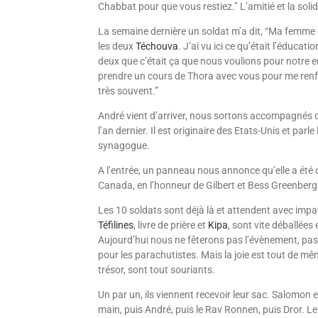
Chabbat pour que vous restiez.” L’amitié et la solid
La semaine dernière un soldat m’a dit, “Ma femme e
les deux
Téchouva
. J’ai vu ici ce qu’était l’éducat
deux que c’était ça que nous voulions pour notre en
prendre un cours de Thora avec vous pour me renfor
très souvent.”
André vient d’arriver, nous sortons accompagnés du
l’an dernier. Il est originaire des Etats-Unis et par
synagogue.
A l’entrée, un panneau nous annonce qu’elle a été
Canada, en l’honneur de Gilbert et Bess Greenberg.
Les 10 soldats sont déjà là et attendent avec im
Téfilines
, livre de prière et
Kipa
, sont vite déballée
Aujour­d’hui nous ne fêterons pas l’évènement, pas 
pour les parachutistes. Mais la joie est tout de mê
trésor, sont tout souriants.
Un par un, ils viennent recevoir leur sac. Salomon e
main, puis André, puis le Rav Ronnen, puis Dror. L