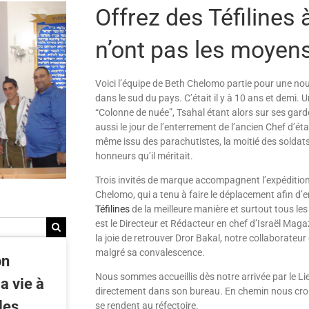
Offrez des Téfilines 
n’ont pas les moyens
Voici l’équipe de Beth Chelomo partie pour une no
dans le sud du pays. C’était il y à 10 ans et demi. 
“Colonne de nuée”, Tsahal étant alors sur ses gar
aussi le jour de l’enter­rement de l’ancien Chef d’
même issu des parachutistes, la moitié des soldats d
honneurs qu’il méritait.
Trois invités de marque accompagnent l’expédition
Chelomo, qui a tenu à faire le déplacement afin d’e
Téfilines
de la meilleure manière et surtout tous le
est le Directeur et Rédacteur en chef d’Israël Mag
la joie de retrouver Dror Bakal, notre collaborateur 
malgré sa convalescence.
on
Nous sommes accueillis dès notre arrivée par le Lie
a vie à
directement dans son bureau. En chemin nous crois
les
se rendent au réfectoire.