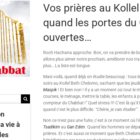
Vos prières au Kolle
quand les portes du 
ouvertes…
Roch Hachana approche. Bon, on va prendre de bo
allons plus aimer notre prochain, améliorer nos tr
plus… La liste est longue.
Mais voilà, quand déjà on étudie beaucoup : tous le
soirs au
Kollel
Beth Chelomo, sachant que les jeudis 
Maspik
! Et bien non ! Il y a un moment où tout le
courses, le ménage, mettre la table, les enfants à
compteur du Chabbat !”
Quel stress !!! C’est là qu’i
quand c’est le plus difficile.
“Chérie, je vais étudier”
.
on
Non ce n’est pas une fuite, c’est à ce moment où l
a vie à
Tsadikim
au
Gan Eden
. Quand les hommes se dépass
prières. Et c’est aussi ce moment que Beth Chelo
les