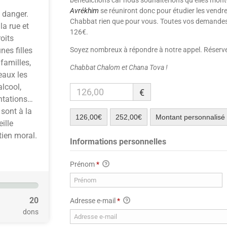
bénédictions car nous souhaiterions qu’elles monte
Avrékhim
se réuniront donc pour étudier les vendre
 danger.
Chabbat rien que pour vous. Toutes vos demandes 
la rue et
126€.
oits
Soyez nombreux à répondre à notre appel. Réserve
es filles
familles,
Chabbat Chalom et Chana Tova !
eaux les
alcool,
€
ntations…
 sont à la
126,00€
252,00€
Montant personnalisé
ille
tien moral.
Informations personnelles
Prénom
*
20
Adresse e-mail
*
dons