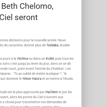
l Beth Chelomo,
Ciel seront
nnes décisions pour la nouvelle année. Nous
aits de caractère, donner plus de
Tséda
ka
, étudier
s jours à la
Yéchiva
ou dans un
Kollel
, puis tous les
soirs c’est jusqu’au lever du jour, alors on se dit
 monde court, juste avant l’entrée du Chabbat. Les
 préparer…
“Tu as oublié de mettre la plaque !”, “le
l faut dominer le
Yétser Hara’a
et se mettre à l’étude,
’étude est la plus approuvée par
HaChem
et par les
ent, alors les portes du Ciel s’ouvrent aux
mo a choisi pour transmettre vos demandes de