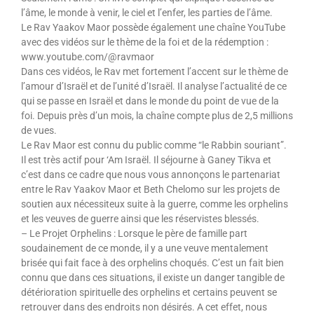
l’âme, le monde à venir, le ciel et l’enfer, les parties de l’âme.
Le Rav Yaakov Maor possède également une chaîne YouTube
avec des vidéos sur le thème de la foi et de la rédemption :
www.youtube.com/@ravmaor
Dans ces vidéos, le Rav met fortement l’accent sur le thème de
l’amour d’Israël et de l’unité d’Israël. Il analyse l’actualité de ce
qui se passe en Israël et dans le monde du point de vue de la
foi. Depuis près d’un mois, la chaîne compte plus de 2,5 millions
de vues.
Le Rav Maor est connu du public comme “le Rabbin souriant”.
Il est très actif pour ‘Am Israël. Il séjourne à Ganey Tikva et
c’est dans ce cadre que nous vous annonçons le partenariat
entre le Rav Yaakov Maor et Beth Chelomo sur les projets de
soutien aux nécessiteux suite à la guerre, comme les orphelins
et les veuves de guerre ainsi que les réservistes blessés.
– Le Projet Orphelins : Lorsque le père de famille part
soudainement de ce monde, il y a une veuve mentalement
brisée qui fait face à des orphelins choqués. C’est un fait bien
connu que dans ces situations, il existe un danger tangible de
détérioration spirituelle des orphelins et certains peuvent se
retrouver dans des endroits non désirés. A cet effet, nous