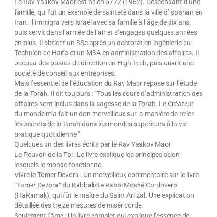
Le Rav Yaakov Maor est né en 5772 (1962). Descendant d’une
famille, qui fut un exemple de sainteté dans la ville d’Ispahan en
Iran. Il immigra vers Israël avec sa famille à l’âge de dix ans,
puis servit dans l’armée de l’air et s’engagea quelques années
en plus. Il obtient un BSc après un doctorat en ingénierie au
Technion de Haïfa et un MBA en administration des affaires. Il
occupa des postes de direction en High Tech, puis ouvrit une
société de conseil aux entreprises.
Mais l’essentiel de l’éducation du Rav Maor repose sur l’étude
de la Torah. Il dit toujours : “Tous les cours d’administration des
affaires sont inclus dans la sagesse de la Torah. Le Créateur
du monde m’a fait un don merveilleux sur la manière de relier
les secrets de la Torah dans les mondes supérieurs à la vie
pratique quotidienne.”
Quelques un des livres écrits par le Rav Yaakov Maor
Le Pouvoir de la Foi : Le livre ex­plique les principes selon
lesquels le monde fonctionne.
Vivre le Tomer Devora : Un merveilleux commentaire sur le livre
“Tomer Devora“ du Kabbaliste Rabbi Moshé Cordovero
(HaRamak), qui fût le maître du Saint Ari Zal. Une explication
détaillée des treize mesures de miséricorde.
Seulement l’âme : Un livre complet qui explique l’essence de