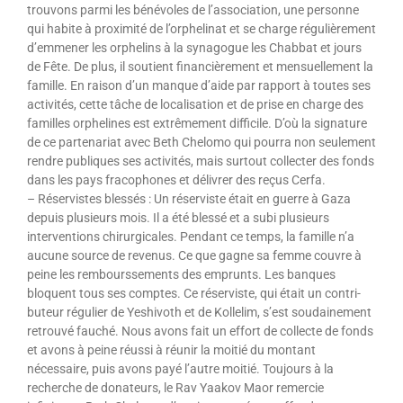
trouvons parmi les bénévoles de l’association, une personne
qui habite à proximité de l’orphelinat et se charge régulièrement
d’emmener les orphelins à la synagogue les Chabbat et jours
de Fête. De plus, il soutient financièrement et mensuellement la
famille. En raison d’un manque d’aide par rapport à toutes ses
activités, cette tâche de localisation et de prise en charge des
fa­milles orphelines est extrêmement difficile. D’où la signature
de ce partenariat avec Beth Chelomo qui pourra non seulement
rendre publiques ses activités, mais surtout collecter des fonds
dans les pays fracophones et délivrer des reçus Cerfa.
– Réservistes blessés : Un réserviste était en guerre à Gaza
depuis plusieurs mois. Il a été blessé et a subi plusieurs
interventions chirurgicales. Pendant ce temps, la famille n’a
aucune source de revenus. Ce que gagne sa femme couvre à
peine les rembourssements des emprunts. Les banques
bloquent tous ses comptes. Ce réserviste, qui était un contri­
buteur régulier de Yeshivoth et de Kollelim, s’est soudainement
retrouvé fauché. Nous avons fait un effort de collecte de fonds
et avons à peine réussi à réunir la moitié du montant
nécessaire, puis avons payé l’autre moitié. Toujours à la
recherche de donateurs, le Rav Yaakov Maor remercie