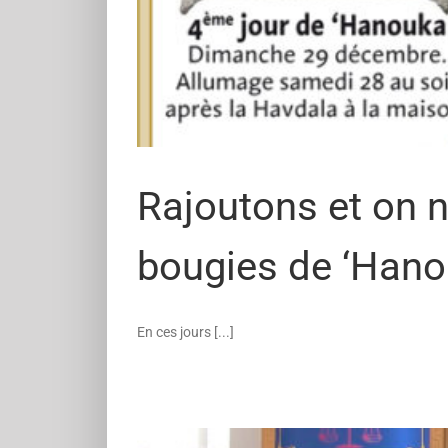
Rajoutons et on n
bougies de ‘Han
En ces jours [...]