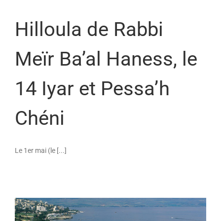
Hilloula de Rabbi
Meïr Ba’al Haness, le
14 Iyar et Pessa’h
Chéni
Le 1er mai (le [...]