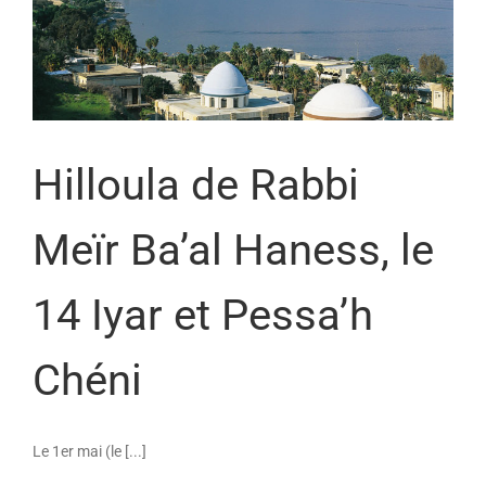
Hilloula de Rabbi
Meïr Ba’al Haness, le
14 Iyar et Pessa’h
Chéni
Le 1er mai (le [...]