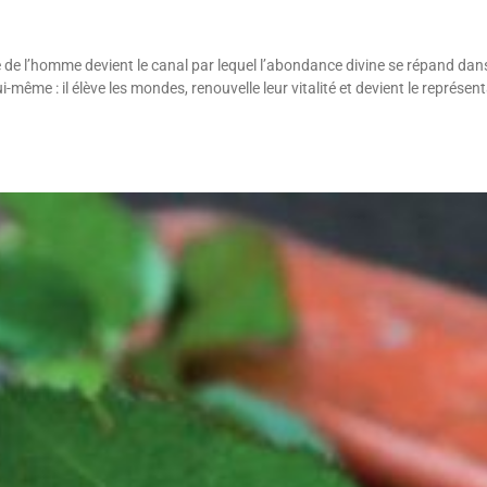
ère de l’homme devient le canal par lequel l’abondance divine se répand dan
i-même : il élève les mondes, renouvelle leur vitalité et devient le représen