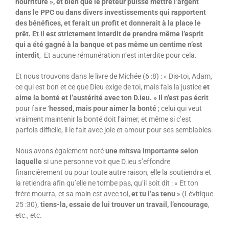
nourriture », et bien que le prêteur puisse mettre l’argent
dans le PPC ou dans divers investissements qui rapportent
des bénéfices, et ferait un profit et donnerait à la place le
prêt. Et il est strictement interdit de prendre même l’esprit
qui a été gagné à la banque et pas même un centime n’est
interdit
, Et aucune rémunération n’est interdite pour cela.
Et nous trouvons dans le livre de Michée (6 :8) : « Dis-toi, Adam,
ce qui est bon et ce que Dieu exige de toi, mais fais la justice
et
aime la bonté et l’austérité avec ton D.ieu. » Il n’est pas écrit
pour faire ‘
hessed, mais pour aimer la bonté
; celui qui veut
vraiment maintenir la bonté doit l’aimer, et même si c’est
parfois difficile, il le fait avec joie et amour pour ses semblables.
Nous avons également noté
une mitsva importante selon
laquelle
si une personne voit que D.ieu s’effondre
financièrement ou pour toute autre raison, elle la soutiendra et
la retiendra afin qu’elle ne tombe pas, qu’il soit dit : « Et ton
frère mourra, et sa main est avec toi
, et tu l’as tenu
» (Lévitique
25 :30),
tiens-la, essaie de lui trouver un travail, l’encourage
,
etc., etc.