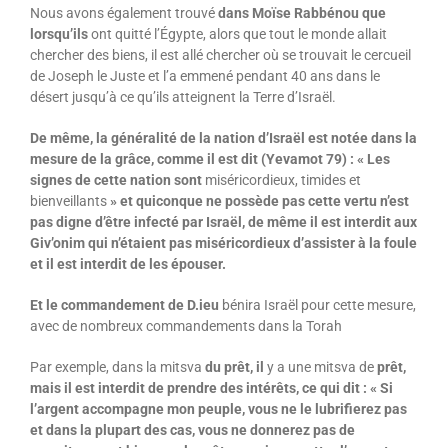
Nous avons également trouvé
dans Moïse Rabbénou que
lorsqu’ils
ont quitté l’Égypte, alors que tout le monde allait
chercher des biens, il est allé chercher où se trouvait le cercueil
de Joseph le Juste et l’a emmené pendant 40 ans dans le
désert jusqu’à ce qu’ils atteignent la Terre d’Israël.
De même, la généralité de la nation d’Israël est notée dans la
mesure de la grâce, comme il est dit (Yevamot 79) : « Les
signes de cette nation sont
miséricordieux, timides et
bienveillants
» et quiconque ne possède pas cette vertu n’est
pas digne d’être infecté par Israël, de même il est interdit aux
Giv’onim qui n’étaient pas miséricordieux d’assister à la foule
et il est interdit de les épouser.
Et le commandement de D.ieu
bénira Israël pour cette mesure,
avec de nombreux commandements dans la Torah
Par exemple, dans la mitsva
du prêt, il
y a une mitsva de
prêt,
mais il est interdit de prendre des intérêts, ce qui dit : « Si
l’argent accompagne mon peuple, vous ne le lubrifierez pas
et dans la plupart des cas, vous ne donnerez pas de