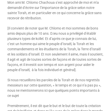
Mon ami M. Chlomo Chachoua s’est approché de moi et m’a
demandé d’écrire sur l’importance de la grâce selon notre
sainte Torah, et en particulier en ce qui concerne la grâce sans
recevoir de rétribution.
[Il convient de noter que M. Chlomo et moi sommes de bons
amis depuis plus de 10 ans. D.ieu nous a privilégié d’établir
plusieurs types de kollel. Et d’après ce que je connais de lui,
c’est un homme qui aime le peuple d’Israël, la Torah et les
commandements et les étudiants de la Torah, la Terre d’Israël
et les soldats d’Israël. Et non seulement il aime, mais il soutient,
il agit et agit de toutes sortes de façons et de toutes sortes de
façons, et il investit son temps et son argent pour aider le
peuple d’Israël, à la fois individuel et général].
Si nous recueillons les paroles de la Torah et de nos regrettés
messieurs sur cette question, « le temps et ce qui n’a pas pu »,
nous ne mentionnerons ici que quelques points importants à
ce sujet
Premièrement, il est dit que le but et le but de toute la création
est de bénéficier, et donc qu’il y aura de la grâce dans le monde,