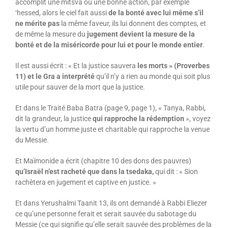
accomplit une mitsva ou une bonne action, par exemple
‘hessed, alors le ciel fait aussi
de la bonté avec lui même s’il
ne mérite pas
la même faveur, ils lui donnent des comptes, et
de même la mesure du
jugement devient la mesure de la
bonté et de la miséricorde pour lui et pour le monde entier
.
Il est aussi écrit : « Et la justice sauvera
les morts » (Proverbes
11) et le Gra a interprété
qu’il n’y a rien au monde qui soit plus
utile pour sauver de la mort que la justice.
Et dans le Traité Baba Batra (page 9, page 1), « Tanya, Rabbi,
dit la grandeur, la justice
qui rapproche la rédemption
», voyez
la vertu d’un homme juste et charitable qui rapproche la venue
du Messie.
Et Maïmonide a écrit (chapitre 10 des dons des pauvres)
qu’Israël n’est racheté que dans la tsedaka,
qui dit : « Sion
rachètera en jugement et captive en justice. »
Et dans Yerushalmi Taanit 13, ils ont demandé à Rabbi Eliezer
ce qu’une personne ferait et serait sauvée du sabotage du
Messie (ce qui signifie qu’elle serait sauvée des problèmes de la