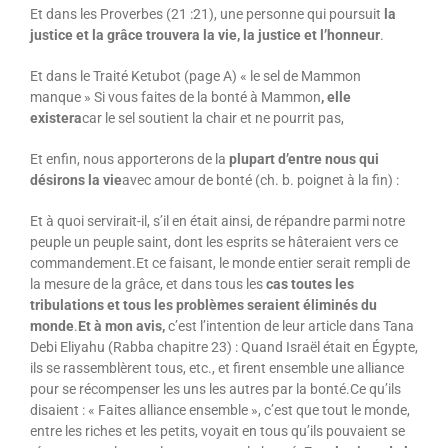
Et dans les Proverbes (21 :21), une personne qui poursuit
la
justice et la grâce trouvera la vie, la justice et l’honneur
.
Et dans le Traité Ketubot (page A) « le sel de Mammon
manque » Si vous faites de la bonté à Mammon
, elle
existera
car le sel soutient la chair et ne pourrit pas,
Et enfin, nous apporterons de la
plupart d’entre nous qui
désirons la vie
avec amour de bonté (ch. b. poignet à la fin) :
Et à quoi servirait-il, s’il en était ainsi, de répandre parmi notre
peuple un peuple saint, dont les esprits se hâteraient vers ce
commandement.Et ce faisant, le monde entier serait rempli de
la mesure de la grâce, et dans tous les
cas toutes les
tribulations et tous les problèmes seraient éliminés du
monde
.
Et à mon avis,
c’est l’intention de leur article dans Tana
Debi Eliyahu (Rabba chapitre 23) : Quand Israël était en Égypte,
ils se rassemblèrent tous, etc., et firent ensemble une alliance
pour se récompenser les uns les autres par la bonté.Ce qu’ils
disaient : « Faites alliance ensemble », c’est que tout le monde,
entre les riches et les petits, voyait en tous qu’ils pouvaient se