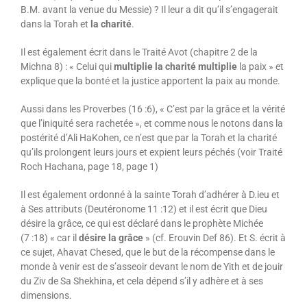
B.M. avant la venue du Messie) ? Il leur a dit qu’il s’engagerait
dans la Torah et
la charité
.
Il est également écrit dans le Traité Avot (chapitre 2 de la
Michna 8) : « Celui qui
multiplie la charité multiplie
la paix » et
explique que la bonté et la justice apportent la paix au monde.
Aussi dans les Proverbes (16 :6), « C’est par la grâce et la vérité
que l’iniquité sera rachetée », et comme nous le notons dans la
postérité d’Ali HaKohen, ce n’est que par la Torah et la charité
qu’ils prolongent leurs jours et expient leurs péchés (voir Traité
Roch Hachana, page 18, page 1)
Il est également ordonné à la sainte Torah d’adhérer à D.ieu et
à Ses attributs (Deutéronome 11 :12) et il est écrit que Dieu
désire la grâce, ce qui est déclaré dans le prophète Michée
(7 :18) « car il
désire la grâce
» (cf. Erouvin Def 86). Et S. écrit à
ce sujet, Ahavat Chesed, que le but de la récompense dans le
monde à venir est de s’asseoir devant le nom de Yith et de jouir
du Ziv de Sa Shekhina, et cela dépend s’il y adhère et à ses
dimensions.