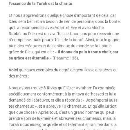
l’essence de la Torah est la charité
.
Et nous apprendrons quelque chose d’important de cela, car
D.ieu sera béni et n’a besoin de rien de personne, donc la bonté
qu’Il a récompensée avec Adam et Eve et avec Moché
Rabbénou D.ieu est un vrai ‘hessed, non pas pour recevoir une
récompense, mais pour le bien de la bonté. Ainsi, tout le gagne-
pain des créatures et des animaux du monde se fait par la
grâce de Dieu, qui est dit
: « Il donne du pain à toute chair, car
sa grâce est éternelle
» (Psaume 136).
Voici
quelques exemples du degré de gentillesse des pères et
des mères :
Nous avons trouvé
à Rivka qu’
Eliézer Avraham l’a examinée
spécifiquement conformément à la mitsva de ‘hessed et lui a
demandé de l’abreuver, et elle a répondu : « Je pomperai aussi
tes chameaux », et a abreuvé 10 chameaux. Et qu’elle lui doit
quelque chose ? Après tout, c’est un grand homme qui peut
prendre soin de lui-même et abreuver ses chameaux, mais la
Torah nous enseigne qu’elle était tellement enracinée dans la