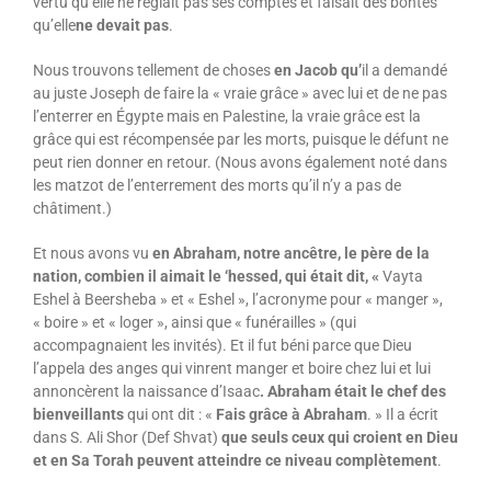
vertu qu’elle ne réglait pas ses comptes et faisait des bontés
qu’elle
ne devait pas
.
Nous trouvons tellement de choses
en Jacob qu’
il a demandé
au juste Joseph de faire la « vraie grâce » avec lui et de ne pas
l’enterrer en Égypte mais en Palestine, la vraie grâce est la
grâce qui est récompensée par les morts, puisque le défunt ne
peut rien donner en retour. (Nous avons également noté dans
les matzot de l’enterrement des morts qu’il n’y a pas de
châtiment.)
Et nous avons vu
en Abraham, notre ancêtre, le père de la
nation, combien il aimait le ‘hessed, qui était dit, «
Vayta
Eshel à Beersheba » et « Eshel », l’acronyme pour « manger »,
« boire » et « loger », ainsi que « funérailles » (qui
accompagnaient les invités). Et il fut béni parce que Dieu
l’appela des anges qui vinrent manger et boire chez lui et lui
annoncèrent la naissance d’Isaac
. Abraham était le chef des
bienveillants
qui ont dit : «
Fais grâce à Abraham
. » Il a écrit
dans S. Ali Shor (Def Shvat)
que seuls ceux qui croient en Dieu
et en Sa Torah peuvent atteindre ce niveau complètement
.