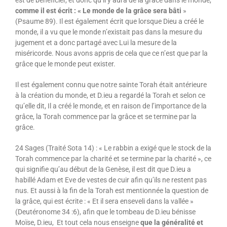
comme il est écrit : « Le monde de la grâce sera bâti
»
(Psaume 89). Il est également écrit que lorsque Dieu a créé le
monde, il a vu que le monde n’existait pas dans la mesure du
jugement et a donc partagé avec Lui la mesure de la
miséricorde. Nous avons appris de cela que ce n’est que par la
grâce que le monde peut exister.
Il est également connu que notre sainte Torah était antérieure
à la création du monde, et D.ieu a regardé la Torah et selon ce
qu’elle dit, Il a créé le monde, et en raison de l’importance de la
grâce, la Torah commence par la grâce et se termine par la
grâce.
24 Sages (Traité Sota 14) : « Le rabbin a exigé que le stock de la
Torah commence par la charité et se termine par la charité », ce
qui signifie qu’au début de la Genèse, il est dit que D.ieu a
habillé Adam et Eve de vestes de cuir afin qu’ils ne restent pas
nus. Et aussi à la fin de la Torah est mentionnée la question de
la grâce, qui est écrite : « Et il sera enseveli dans la vallée »
(Deutéronome 34 :6), afin que le tombeau de D.ieu bénisse
Moïse, D.ieu, Et tout cela nous enseigne
que la généralité et