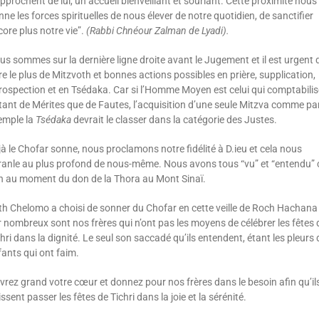
pprochent de lui, un accueil bienveillant et souriant. Cette proximité nous
ne les forces spirituelles de nous élever de notre quotidien, de sanctifier
ore plus notre vie”.
(Rabbi Chnéour Zalman de Lyadi).
s sommes sur la dernière ligne droite avant le Jugement et il est urgent 
re le plus de Mitzvoth et bonnes actions possibles en prière, supplication,
rospection et en Tsédaka. Car si l’Hom­me Moyen est celui qui comptabilis
tant de Mérites que de Fautes, l’acquisition d’une seule Mitzva comme pa
em­ple la
Tsédaka
devrait le classer dans la catégorie des Justes.
à le Chofar sonne, nous proclamons notre fidélité à D.ieu et cela nous
ranle au plus profond de nous-même. Nous avons tous “vu” et “entendu” 
n au moment du don de la Thora au Mont Sinaï.
th Chelomo a choisi de sonner du Chofar en cette veille de Roch Hachana
 nombreux sont nos frères qui n’ont pas les moyens de célébrer les fêtes 
hri dans la dignité. Le seul son saccadé qu’ils entendent, étant les pleurs 
ants qui ont faim.
vrez grand votre cœur et donnez pour nos frères dans le besoin afin qu’il
ssent passer les fêtes de Tichri dans la joie et la sérénité.