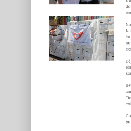
s’a
don
enc
Nou
fai
int
au
ex
Déj
éb
so
Be
car
Tic
enf
Ou
pui