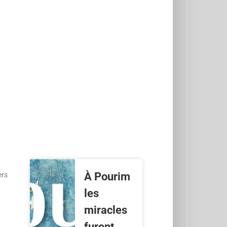
À Pourim
ers
les
miracles
furent