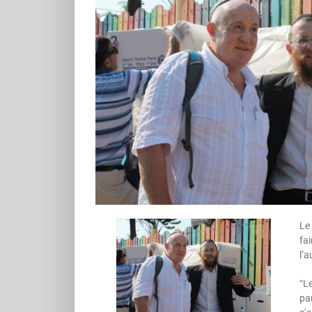
Le 
fa
l’a
“Le
pa